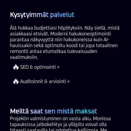
Kysytyimmät palvelut
Älä hukkaa budjettiasi höpötyksiin. Näy siellä, mistä
asiakkaasi etsivät. Moderni hakukoneoptimointi
parantaa näkyvyyttä niin hakukoneissa kuin AI-
hauissakin sekä optimoitu koodi tai jopa totaalinen
remontti antaa etumatkaa tulevaisuuden
vaatimuksiin.
🔥
SEO & optimointi »
🔥
Auditoinnit & arviointi »
Meiltä saat sen mistä maksat
Projektin valmistuminen on vasta alku. Monissa
tapauksissa jatkokehitys ja ylläpito voivat olla
hitaasti saatavilla tai odotettua kalliimpia. Me