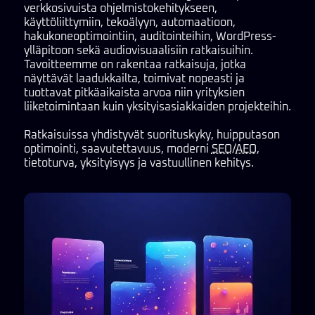
verkkosivuista ohjelmistokehitykseen,
käyttöliittymiin, tekoälyyn, automaatioon,
hakukoneoptimointiin, auditointeihin, WordPress-
ylläpitoon sekä audiovisuaalisiin ratkaisuihin.
Tavoitteemme on rakentaa ratkaisuja, jotka
näyttävät laadukkailta, toimivat nopeasti ja
tuottavat pitkäaikaista arvoa niin yrityksien
liiketoimintaan kuin yksityisasiakkaiden projekteihin.
Ratkaisuissa yhdistyvät suorituskyky, huipputason
optimointi, saavutettavuus, moderni
SEO
/
AEO
,
tietoturva, yksityisyys ja vastuullinen kehitys.