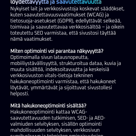
löydettävyyttä ja saavutettavuutta
Nykyiset lait ja verkkosivustoja koskevat säädökset,
kuten saavutettavuusvaatimukset (WCAG) ja
tietosuoja-asetukset (GDPR), edellyttävät selkeää,
toimivaa ja saavutettavaa verkkosisältöä – ja oikein
toteutettu SEO varmistaa, että sivustosi täyttää
nämä vaatimukset.
Miten optimointi voi parantaa näkyvyyttä?
Optimoimalla sivun latausnopeutta,
mobiiliystävällisyyttä, strukturoitua dataa, kuvia ja
muuta sisältöä, indeksoitavuutta ja keskeisiä
verkkosivuston vitals-tietoja tekninen
hakukoneoptimointi varmistaa, että hakukoneet
löytävät, ymmärtävät ja sijoittuvat sivustollesi
helposti.
Mitä hakukoneoptimointi sisältää?
Hakukoneoptimointi kattaa WCAG-
saavutettavuuden tutkimisen, SEO- ja AEO-
valmiuden selvityksen, sisällön optimointi
mahdollisuuden selvityksen, verkkosivun