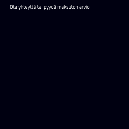
Ota yhteyttä tai pyydä maksuton arvio
— saat selkeän ja rehellisen vastauksen eikä
kysyminen sido sinua mihinkään.
Sähköposti »
WhatsApp »
Katso myös:
Auditoinnit & arviointi »
CREATIONIUM