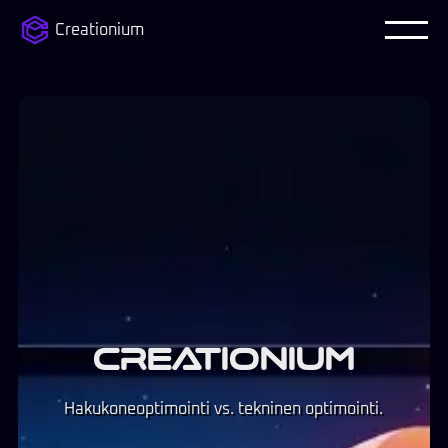
Creationium
CREATIONIUM
Hakukoneoptimointi vs. tekninen optimointi.