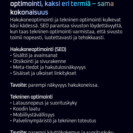
optimointi, kaksi eri termiä – sama
kokonaisuus
Hakukoneoptimointi ja tekninen optimointi kulkevat
käsi kädessä. SEO parantaa sivuston löydettävyyttä,
kun taas tekninen optimointi varmistaa, että sivusto
toimii nopeasti, luotettavasti ja tehokkaasti.
Hakukoneoptimointi (SEO)
• Sisältö ja avainsanat
• Otsikointi ja sivurakenne
• Meta-tiedot ja hakutulosnäkyvyys
• Sisäiset ja ulkoiset linkitykset
Tavoite:
parempi näkyvyys hakukoneissa.
Tekninen optimointi
• Latausnopeus ja suorituskyky
• Koodin laatu
• Mobiiliystävällisyys
• Palvelinympäristö ja tekninen toteutus
Tavoite:
parempi käyttökokemus ja suorituskyky.