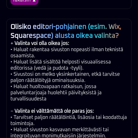
Olisiko editori-pohjainen (esim. Wix,
Squarespace) alusta oikea valinta?
+
Valinta voi olla oikea jos:
• Haluat rakentaa sivuston nopeasti ilman teknistä
osaamista.
• Haluat lisätä sisältöä helposti visuaalisessa
editorissa (vedä ja pudota -tyyli).
• Sivustosi on melko yksinkertainen, etkä tarvitse
paljon räätälöityjä ominaisuuksia.
• Haluat huoltovapaan ratkaisun, jossa
palveluntarjoaja huolehtii päivityksistä ja
turvallisuudesta
−
Valinta ei välttämättä ole paras jos:
• Tarvitset paljon räätälöintiä, lisäosia tai koodattuja
toimintoja.
• Haluat sivuston kasvavan merkittävästi tai
integroituvan monimutkaisiin järjestelmiin.