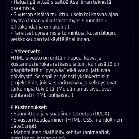
• Haluat päivittää sisältöä itse ilman teknistä
osaamista.
• Sivuston sisältö muuttuu usein tai kasvaa ajan
myötä (tähän vaikuttavat myös suunnittelu
lähtökohdat ja ennakointi).
• Tarvitset dynaamisia toimintoja, kuten blogin,
verkkokaupan tai käyttäjähallinnan.
=
Yhteenveto:
HTML-sivusto on erittäin nopea, kevyt ja
kustannustehokas ratkaisu silloin, kun sisältö on
pääpiirteittäin "pysyvää" eikä vaadi jatkuvaa
päivitystä. Se sopii erityisesti yksinkertaisiin
projekteihin, joissa suorituskyky ja selkeys ovat
tärkeimpiä tekijöitä. (Meidän omat sivut ovat
puhtaasti HTML-pohjaiset..)
€
Kustannukset:
• Suunnittelu ja visuaalinen toteutus (UI/UX).
• Sivuston koodaaminen (HTML, CSS, mahdollinen
JavaScript).
• Mahdollinen räätälöity kehitys (animaatiot,
lomakkeet, integraatiot).