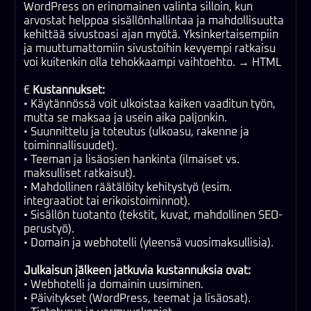
WordPress on erinomainen valinta silloin, kun
arvostat helppoa sisällönhallintaa ja mahdollisuutta
kehittää sivustoasi ajan myötä. Yksinkertaisempiin
ja muuttumattomiin sivustoihin kevyempi ratkaisu
voi kuitenkin olla tehokkaampi vaihtoehto. → HTML
€
Kustannukset:
• Käytännössä voit ulkoistaa kaiken vaaditun työn,
mutta se maksaa ja usein aika paljonkin.
• Suunnittelu ja toteutus (ulkoasu, rakenne ja
toiminnallisuudet).
• Teeman ja lisäosien hankinta (ilmaiset vs.
maksulliset ratkaisut).
• Mahdollinen räätälöity kehitystyö (esim.
integraatiot tai erikoistoiminnot).
• Sisällön tuotanto (tekstit, kuvat, mahdollinen SEO-
perustyö).
• Domain ja webhotelli (yleensä vuosimaksullisia).
Julkaisun jälkeen jatkuvia kustannuksia ovat:
• Webhotelli ja domainin uusiminen.
• Päivitykset (WordPress, teemat ja lisäosat).