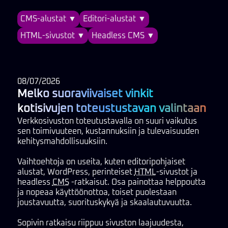
CMS-alustat ▼
Editori-alustat ▼
HTML-sivustot ▼
Headless CMS ▼
08/07/2026
Melko suoraviivaiset vinkit
kotisivujen toteustustavan valintaan
Verkkosivuston toteutustavalla on suuri vaikutus
sen toimivuuteen, kustannuksiin ja tulevaisuuden
kehitysmahdollisuuksiin.
Vaihtoehtoja on useita, kuten editoripohjaiset
alustat, WordPress, perinteiset
HTML
-sivustot ja
headless
CMS
-ratkaisut. Osa painottaa helppoutta
ja nopeaa käyttöönottoa, toiset puolestaan
joustavuutta, suorituskykyä ja skaalautuvuutta.
Sopivin ratkaisu riippuu sivuston laajuudesta,