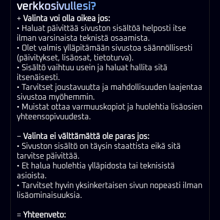
verkkosivullesi?
+
Valinta voi olla oikea jos:
• Haluat päivittää sivuston sisältöä helposti itse
ilman varsinaista teknistä osaamista.
• Olet valmis ylläpitämään sivustoa säännöllisesti
(päivitykset, lisäosat, tietoturva).
• Sisältö vaihtuu usein ja haluat hallita sitä
itsenäisesti.
• Tarvitset joustavuutta ja mahdollisuuden laajentaa
sivustoa myöhemmin.
• Muistat ottaa varmuuskopiot ja huolehtia lisäosien
yhteensopivuudesta.
−
Valinta ei välttämättä ole paras jos:
• Sivuston sisältö on täysin staattista eikä sitä
tarvitse päivittää.
• Et halua huolehtia ylläpidosta tai teknisistä
asioista.
• Tarvitset hyvin yksinkertaisen sivun nopeasti ilman
lisäominaisuuksia.
=
Yhteenveto: