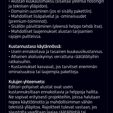
• Alustan kuukausimaksu (sisältää yleensä hostingin
ja teknisen ylläpidon).
• Domainin uusiminen (jos ei sisälly pakettiin).
• Mahdolliset lisäpalvelut ja -ominaisuudet
(premium-toiminnot).
• Sisällön päivittäminen (yleensä helppo tehdä itse).
• Mahdolliset laajennukset alustan tarjoamien
rajojen puitteissa.
Kustannustaso käytännössä:
• Usein ennakoitava ja tasainen kuukausikustannus.
• Alhainen aloituskynnys verrattuna räätälöityihin
ratkaisuihin.
• Kustannukset kasvavat, jos tarvitset enemmän
ominaisuuksia tai laajempia paketteja.
Kulujen yhteenveto:
Editori-pohjaiset alustat ovat usein
kustannuksiltaan ennakoitavia ja helppoja hallita.
Ne sopivat erityisesti projekteihin, joissa halutaan
nopea käyttöönotto ja mahdollisimman vähän
teknistä ylläpitoa. Rajoitteet tulevat vastaan, jos
sivustolta vaaditaan laajaa räätälöintiä tai