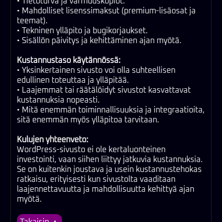
• Tietoturva ja varmuuskopiot.
• Mahdolliset lisenssimaksut (premium-lisäosat ja
teemat).
• Tekninen ylläpito ja bugikorjaukset.
• Sisällön päivitys ja kehittäminen ajan myötä.
Kustannustaso käytännössä:
• Yksinkertainen sivusto voi olla suhteellisen
edullinen toteuttaa ja ylläpitää.
• Laajemmat tai räätälöidyt sivustot kasvattavat
kustannuksia nopeasti.
• Mitä enemmän toiminnallisuuksia ja integraatioita,
sitä enemmän myös ylläpitoa tarvitaan.
Kulujen yhteenveto:
WordPress-sivusto ei ole kertaluonteinen
investointi, vaan siihen liittyy jatkuvia kustannuksia.
Se on kuitenkin joustava ja usein kustannustehokas
ratkaisu, erityisesti kun sivustolta vaaditaan
laajennettavuutta ja mahdollisuutta kehittyä ajan
myötä.
Takaisin ▲