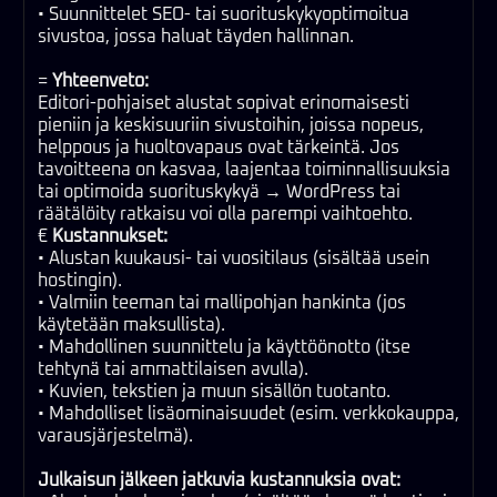
• Suunnittelet SEO- tai suorituskykyoptimoitua
sivustoa, jossa haluat täyden hallinnan.
=
Yhteenveto:
Editori-pohjaiset alustat sopivat erinomaisesti
pieniin ja keskisuuriin sivustoihin, joissa nopeus,
helppous ja huoltovapaus ovat tärkeintä. Jos
tavoitteena on kasvaa, laajentaa toiminnallisuuksia
tai optimoida suorituskykyä → WordPress tai
räätälöity ratkaisu voi olla parempi vaihtoehto.
€
Kustannukset:
• Alustan kuukausi- tai vuositilaus (sisältää usein
hostingin).
• Valmiin teeman tai mallipohjan hankinta (jos
käytetään maksullista).
• Mahdollinen suunnittelu ja käyttöönotto (itse
tehtynä tai ammattilaisen avulla).
• Kuvien, tekstien ja muun sisällön tuotanto.
• Mahdolliset lisäominaisuudet (esim. verkkokauppa,
varausjärjestelmä).
Julkaisun jälkeen jatkuvia kustannuksia ovat: