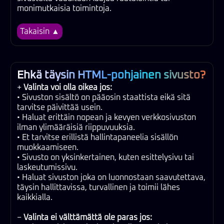
monimutkaisia toimintoja.
Takaisin ▲
Ehkä täysin HTML-pohjainen sivusto?
+
Valinta voi olla oikea jos:
• Sivuston sisältö on pääosin staattista eikä sitä
tarvitse päivittää usein.
• Haluat erittäin nopean ja kevyen verkkosivuston
ilman ylimääräisiä riippuvuuksia.
• Et tarvitse erillistä hallintapaneelia sisällön
muokkaamiseen.
• Sivusto on yksinkertainen, kuten esittelysivu tai
laskeutumissivu.
• Haluat sivuston joka on luonnostaan saavutettava,
täysin hallittavissa, turvallinen ja toimii lähes
kaikkialla.
−
Valinta ei välttämättä ole paras jos: