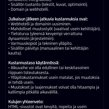
• Sisällön tuotanto (tekstit, kuvat, optimointi).
• Domain ja webhotelli.
Julkaisun jälkeen jatkuvia kustannuksia ovat:
• Webhotelli ja domainin uusiminen.
• Mahdolliset muutostyöt (vaativat usein kehittäjän).
• Tietoturva (yleensä kevyempi verrattuna
dynaamisiin järjestelmiin).
• Varmuuskopiot ja tekninen ylläpito.
• Sisällön päivitys (manuaalinen tai kehittäjän
kautta).
Kustannustaso käytännössä:
• Alkuvaihe voi olla edullinen tai keskitasoinen
riippuen toteutuksesta.
• Ylläpitokustannukset usein matalat, jos muutoksia
ei tehdä usein.
• Muutokset ja laajennukset voivat olla hitaampia ja
kalliimpia pitkällä aikavälillä.
Kulujen yhteenveto:
HTML-sivustot ovat kevyitä, nopeita ja usein